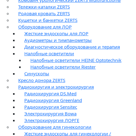
Комбайн урологический ZERTS Multifunction®
Тележки-каталки ZERTS
Родовая кровать ZERTS
Кушетки и банкетки ZERTS
Оборудование для ЛОР
Жесткие эндоскопы для ЛОР
Аудиометры и тимпанометры
Диагностическое оборудование и терапия
Налобные осветители
Налобные осветители HEINE Optotechnik
Налобные осветители Riester
Синускопы
Кресло донора ZERTS
Радиохиругия и электрохирургия
Радиохирургия DS.Med
Радиохирургия Greenland
Радиохирургия Sensitec
Электрохирургия Bowa
Электрохирургия ЛОРГЕ
Оборудование для гинекологии
Жесткие эндоскопы для гинекологии /