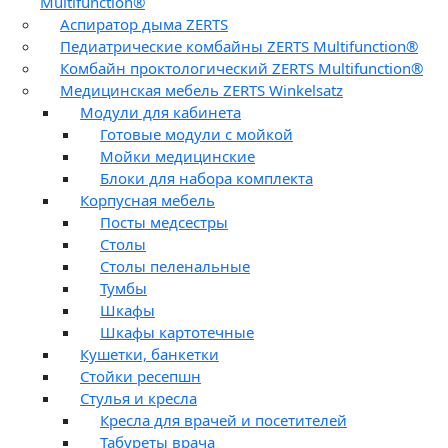
Multifunction®
Аспиратор дыма ZERTS
Педиатрические комбайны ZERTS Multifunction®
Комбайн проктологический ZERTS Multifunction®
Медицинская мебель ZERTS Winkelsatz
Модули для кабинета
Готовые модули с мойкой
Мойки медицинские
Блоки для набора комплекта
Корпусная мебель
Посты медсестры
Столы
Столы пеленальные
Тумбы
Шкафы
Шкафы картотечные
Кушетки, банкетки
Стойки ресепшн
Стулья и кресла
Кресла для врачей и посетителей
Табуреты врача