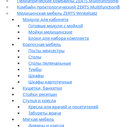
Педиатрические комбайны ZERTS Multifunction®
Комбайн проктологический ZERTS Multifunction®
Медицинская мебель ZERTS Winkelsatz
Модули для кабинета
Готовые модули с мойкой
Мойки медицинские
Блоки для набора комплекта
Корпусная мебель
Посты медсестры
Столы
Столы пеленальные
Тумбы
Шкафы
Шкафы картотечные
Кушетки, банкетки
Стойки ресепшн
Стулья и кресла
Кресла для врачей и посетителей
Табуреты врача
Мягкая мебель
Диваны и кресла