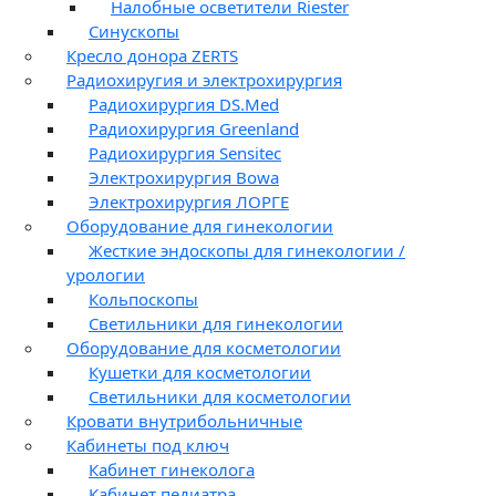
Налобные осветители Riester
Синускопы
Кресло донора ZERTS
Радиохиругия и электрохирургия
Радиохирургия DS.Med
Радиохирургия Greenland
Радиохирургия Sensitec
Электрохирургия Bowa
Электрохирургия ЛОРГЕ
Оборудование для гинекологии
Жесткие эндоскопы для гинекологии /
урологии
Кольпоскопы
Светильники для гинекологии
Оборудование для косметологии
Кушетки для косметологии
Светильники для косметологии
Кровати внутрибольничные
Кабинеты под ключ
Кабинет гинеколога
Кабинет педиатра