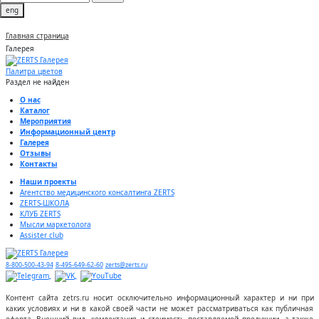
eng
Главная страница
Галерея
Палитра цветов
Раздел не найден
О нас
Каталог
Мероприятия
Информационный центр
Галерея
Отзывы
Контакты
Наши проекты
Агентство медицинского консалтинга ZERTS
ZERTS-ШКОЛА
КЛУБ ZERTS
Мысли маркетолога
Assister club
8-800-500-43-94
8-495-649-62-60
zerts@zerts.ru
Контент сайта zetrs.ru носит осключительно информационный характер и ни при
каких условиях и ни в какой своей части не может рассматриваться как публичная
оферта. Внешний вид, комлектация и стоимость поставляемой продукции, а также