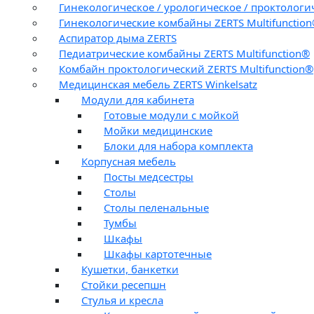
Гинекологическое / урологическое / проктологи
Гинекологические комбайны ZERTS Multifunctio
Аспиратор дыма ZERTS
Педиатрические комбайны ZERTS Multifunction®
Комбайн проктологический ZERTS Multifunction®
Медицинская мебель ZERTS Winkelsatz
Модули для кабинета
Готовые модули с мойкой
Мойки медицинские
Блоки для набора комплекта
Корпусная мебель
Посты медсестры
Столы
Столы пеленальные
Тумбы
Шкафы
Шкафы картотечные
Кушетки, банкетки
Стойки ресепшн
Стулья и кресла