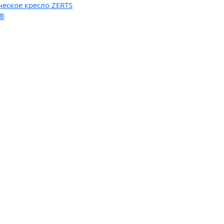
ческое кресло ZERTS
n®