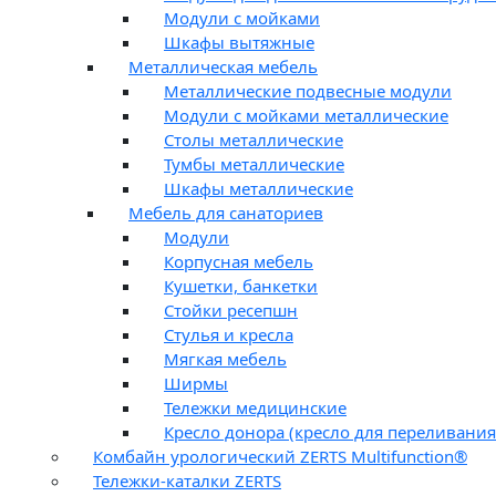
Модули с мойками
Шкафы вытяжные
Металлическая мебель
Металлические подвесные модули
Модули с мойками металлические
Столы металлические
Тумбы металлические
Шкафы металлические
Мебель для санаториев
Модули
Корпусная мебель
Кушетки, банкетки
Стойки ресепшн
Стулья и кресла
Мягкая мебель
Ширмы
Тележки медицинские
Кресло донора (кресло для переливания
Комбайн урологический ZERTS Multifunction®
Тележки-каталки ZERTS