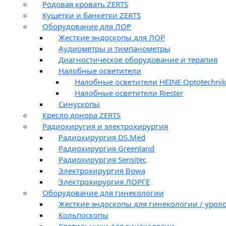
Родовая кровать ZERTS
Кушетки и банкетки ZERTS
Оборудование для ЛОР
Жесткие эндоскопы для ЛОР
Аудиометры и тимпанометры
Диагностическое оборудование и терапия
Налобные осветители
Налобные осветители HEINE Optotechnik
Налобные осветители Riester
Синускопы
Кресло донора ZERTS
Радиохиругия и электрохирургия
Радиохирургия DS.Med
Радиохирургия Greenland
Радиохирургия Sensitec
Электрохирургия Bowa
Электрохирургия ЛОРГЕ
Оборудование для гинекологии
Жесткие эндоскопы для гинекологии / урол
Кольпоскопы
Светильники для гинекологии