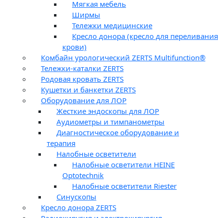
Мягкая мебель
Ширмы
Тележки медицинские
Кресло донора (кресло для переливания
крови)
Комбайн урологический ZERTS Multifunction®
Тележки-каталки ZERTS
Родовая кровать ZERTS
Кушетки и банкетки ZERTS
Оборудование для ЛОР
Жесткие эндоскопы для ЛОР
Аудиометры и тимпанометры
Диагностическое оборудование и
терапия
Налобные осветители
Налобные осветители HEINE
Optotechnik
Налобные осветители Riester
Синускопы
Кресло донора ZERTS
Радиохиругия и электрохирургия