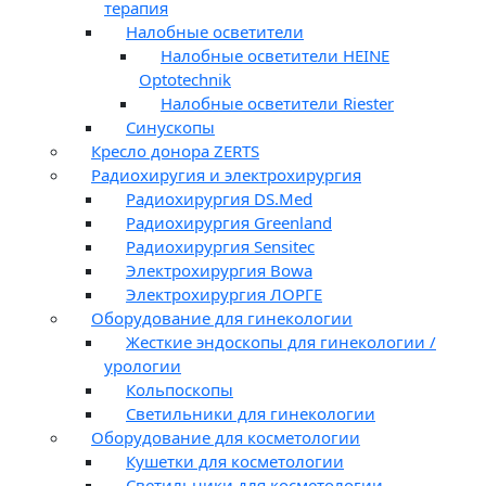
терапия
Налобные осветители
Налобные осветители HEINE
Optotechnik
Налобные осветители Riester
Синускопы
Кресло донора ZERTS
Радиохиругия и электрохирургия
Радиохирургия DS.Med
Радиохирургия Greenland
Радиохирургия Sensitec
Электрохирургия Bowa
Электрохирургия ЛОРГЕ
Оборудование для гинекологии
Жесткие эндоскопы для гинекологии /
урологии
Кольпоскопы
Светильники для гинекологии
Оборудование для косметологии
Кушетки для косметологии
Светильники для косметологии