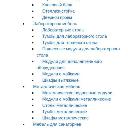
Кассовый блок
О нас
Стеллаж-стойка
Каталог
Дверной проём
Мероприятия
Лабораторная мебель
Информационный центр
Лабораторные столы
Галерея
Тумбы для лабораторного стола
Отзывы
Тумбы для торцевого стола
Контакты
Подвесные модули для лабораторного
стола
Наши проекты
Модули для дополнительного
Агентство медицинского консалтинга ZERTS
оборудования
ZERTS-ШКОЛА
Модули с мойками
КЛУБ ZERTS
Шкафы вытяжные
Мысли маркетолога
Металлическая мебель
Assister club
Металлические подвесные модули
Модули с мойками металлические
Столы металлические
Тумбы металлические
8-800-500-43-94
8-495-649-62-60
Шкафы металлические
zerts@zerts.ru
Мебель для санаториев