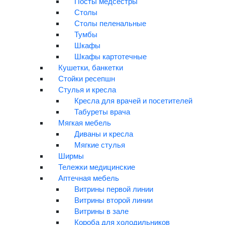
Посты медсестры
В формате открытого диалога обсудили:
Столы
- эффективные стратегии привлечения пациентов;
Столы пеленальные
- методы повышения лояльности и удержания
Тумбы
клиентской базы.
Шкафы
Шкафы картотечные
Кушетки, банкетки
Благодарим всех участников мероприятия за
Стойки ресепшн
активность, интересные вопросы и живой диалог.
Стулья и кресла
Кресла для врачей и посетителей
До новых встреч на профессиональных площадках!
Табуреты врача
Мягкая мебель
Диваны и кресла
Мягкие стулья
Ширмы
Тележки медицинские
Аптечная мебель
Витрины первой линии
Возврат к списку
Витрины второй линии
Витрины в зале
Короба для холодильников