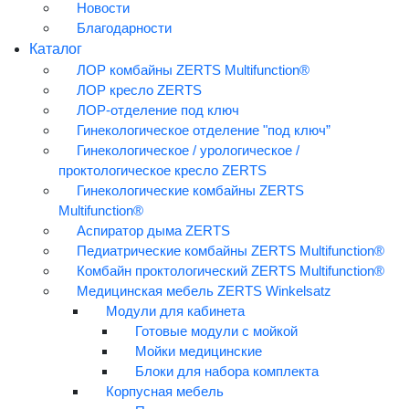
Новости
11 декабря 2025 года в рамках «Российской недели
Благодарности
Здравоохранения‑2025» прошла очная конференция
Каталог
«Современные инструменты управления медицинскими
ЛОР комбайны ZERTS Multifunction®
организациями», организованная Школой Медицинского
ЛОР кресло ZERTS
Бизнеса.
ЛОР-отделение под ключ
Гинекологическое отделение "под ключ”
Виктория Шматкова, основатель компании ZERTS, была
Гинекологическое / урологическое /
спикером конференции и провела 2 сессии:
проктологическое кресло ZERTS
Гинекологические комбайны ZERTS
«Бренд клиники & бренд руководителя & бренд врачей.
Multifunction®
Что первично развивать и как достичь баланса»
Аспиратор дыма ZERTS
В ходе доклада участники:
Педиатрические комбайны ZERTS Multifunction®
Комбайн проктологический ZERTS Multifunction®
- разобрали приоритеты в развитии брендов на разных
Медицинская мебель ZERTS Winkelsatz
уровнях организации;
Модули для кабинета
- познакомились с реальными кейсами успешного
Готовые модули с мойкой
брендинга.
Мойки медицинские
Блоки для набора комплекта
Круглый стол «Как привлекать и удерживать пациентов
Корпусная мебель
в медицинской организации»