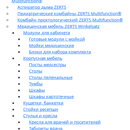
Multifunction®
Аспиратор дыма ZERTS
Педиатрические комбайны ZERTS Multifunction®
Комбайн проктологический ZERTS Multifunction®
Медицинская мебель ZERTS Winkelsatz
Модули для кабинета
Готовые модули с мойкой
Мойки медицинские
Блоки для набора комплекта
Корпусная мебель
Посты медсестры
Столы
Столы пеленальные
Тумбы
Шкафы
Шкафы картотечные
Кушетки, банкетки
Стойки ресепшн
Стулья и кресла
Кресла для врачей и посетителей
Табуреты врача