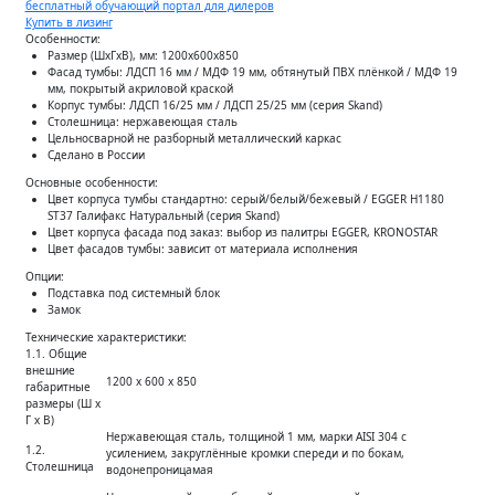
бесплатный обучающий портал для дилеров
Купить в лизинг
Особенности:
Размер (ШхГхВ), мм: 1200х600х850
Фасад тумбы: ЛДСП 16 мм / МДФ 19 мм, обтянутый ПВХ плёнкой / МДФ 19
мм, покрытый акриловой краской
Корпус тумбы: ЛДСП 16/25 мм / ЛДСП 25/25 мм (серия Skand)
Столешница: нержавеющая сталь
Цельносварной не разборный металлический каркас
Сделано в России
Основные особенности:
Цвет корпуса тумбы стандартно: серый/белый/бежевый / EGGER H1180
ST37 Галифакс Натуральный (серия Skand)
Цвет корпуса фасада под заказ: выбор из палитры EGGER, KRONOSTAR
Цвет фасадов тумбы: зависит от материала исполнения
Опции:
Подставка под системный блок
Замок
Технические характеристики:
1.1. Общие
внешние
1200 х 600 х 850
габаритные
размеры (Ш х
Г х В)
Нержавеющая сталь, толщиной 1 мм, марки AISI 304 с
1.2.
усилением, закруглённые кромки спереди и по бокам,
Столешница
водонепроницамая