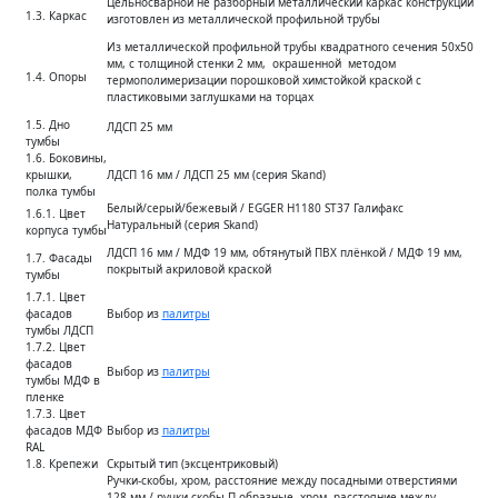
Цельносварной не разборный металлический каркас конструкции
1.3. Каркас
изготовлен из металлической профильной трубы
Из металлической профильной трубы квадратного сечения 50х50
мм, с толщиной стенки 2 мм, окрашенной методом
1.4. Опоры
термополимеризации порошковой химстойкой краской с
пластиковыми заглушками на торцах
1.5. Дно
ЛДСП 25 мм
тумбы
1.6. Боковины,
крышки,
ЛДСП 16 мм / ЛДСП 25 мм (серия Skand)
полка тумбы
Белый/серый/бежевый / EGGER H1180 ST37 Галифакс
1.6.1. Цвет
Натуральный (серия Skand)
корпуса тумбы
ЛДСП 16 мм / МДФ 19 мм, обтянутый ПВХ плёнкой / МДФ 19 мм,
1.7. Фасады
покрытый акриловой краской
тумбы
1.7.1. Цвет
фасадов
Выбор из
палитры
тумбы ЛДСП
1.7.2. Цвет
фасадов
Выбор из
палитры
тумбы МДФ в
пленке
1.7.3. Цвет
фасадов МДФ
Выбор из
палитры
RAL
1.8. Крепежи
Скрытый тип (эксцентриковый)
Ручки-скобы, хром, расстояние между посадными отверстиями
128 мм / ручки-скобы П-образные, хром, расстояние между