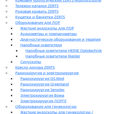
Комбайн урологический ZERTS Multifunction®
Тележки-каталки ZERTS
Родовая кровать ZERTS
Кушетки и банкетки ZERTS
Оборудование для ЛОР
Жесткие эндоскопы для ЛОР
Аудиометры и тимпанометры
Диагностическое оборудование и терапия
Налобные осветители
Налобные осветители HEINE Optotechnik
Налобные осветители Riester
Синускопы
Кресло донора ZERTS
Радиохиругия и электрохирургия
Радиохирургия DS.Med
Радиохирургия Greenland
Радиохирургия Sensitec
Электрохирургия Bowa
Электрохирургия ЛОРГЕ
Оборудование для гинекологии
Жесткие эндоскопы для гинекологии /