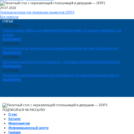
29.07.2026
Тележки-каталки для перевозки пациентов ZERTS
Все новости
СТАТЬИ
23.07.2026
Лабораторная мебель для химической лаборатории: что важно учитывать при
выборе
ПОДРОБНЕЕ
23.07.2026
Почему важно не экономить на медицинской мебели: мнение производителя
ПОДРОБНЕЕ
23.07.2026
Эргономика рабочего места лор-врача – установка оториноларингологическая
ПОДРОБНЕЕ
23.07.2026
Преимущества использования электропривода для гинекологического кресла
ПОДРОБНЕЕ
ПОДПИСАТЬСЯ НА РАССЫЛКУ
О нас
Каталог
Мероприятия
Информационный центр
Галерея