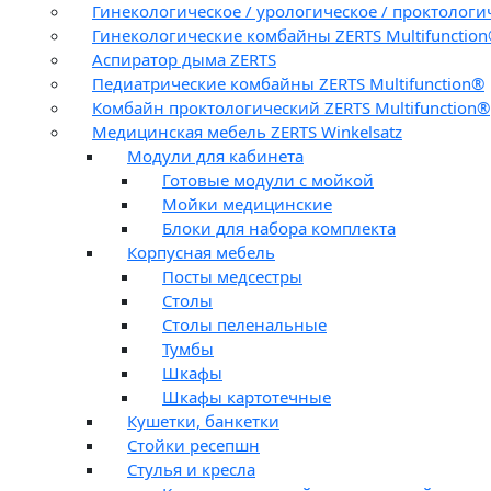
Гинекологическое / урологическое / проктологи
Гинекологические комбайны ZERTS Multifunctio
Аспиратор дыма ZERTS
Педиатрические комбайны ZERTS Multifunction®
Комбайн проктологический ZERTS Multifunction®
Медицинская мебель ZERTS Winkelsatz
Модули для кабинета
Готовые модули с мойкой
Мойки медицинские
Блоки для набора комплекта
Корпусная мебель
Посты медсестры
Столы
Столы пеленальные
Тумбы
Шкафы
Шкафы картотечные
Кушетки, банкетки
Стойки ресепшн
Стулья и кресла