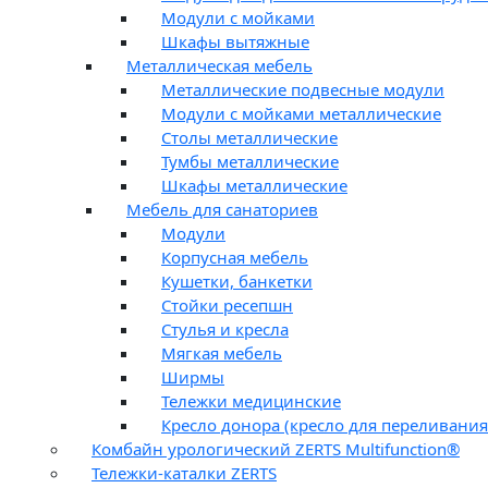
Модули с мойками
Шкафы вытяжные
Металлическая мебель
Металлические подвесные модули
Модули с мойками металлические
Столы металлические
Тумбы металлические
Шкафы металлические
Мебель для санаториев
Модули
Корпусная мебель
Кушетки, банкетки
Стойки ресепшн
Стулья и кресла
Мягкая мебель
Ширмы
Тележки медицинские
Кресло донора (кресло для переливания
Комбайн урологический ZERTS Multifunction®
Тележки-каталки ZERTS