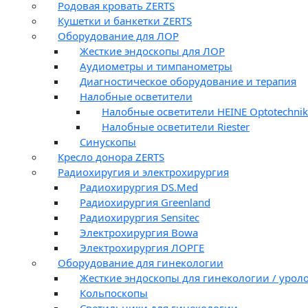
Родовая кровать ZERTS
Кушетки и банкетки ZERTS
Оборудование для ЛОР
Жесткие эндоскопы для ЛОР
Аудиометры и тимпанометры
Диагностическое оборудование и терапия
Налобные осветители
Налобные осветители HEINE Optotechnik
Налобные осветители Riester
Синускопы
Кресло донора ZERTS
Радиохиругия и электрохирургия
Радиохирургия DS.Med
Радиохирургия Greenland
Радиохирургия Sensitec
Электрохирургия Bowa
Электрохирургия ЛОРГЕ
Оборудование для гинекологии
Жесткие эндоскопы для гинекологии / урол
Кольпоскопы
Светильники для гинекологии