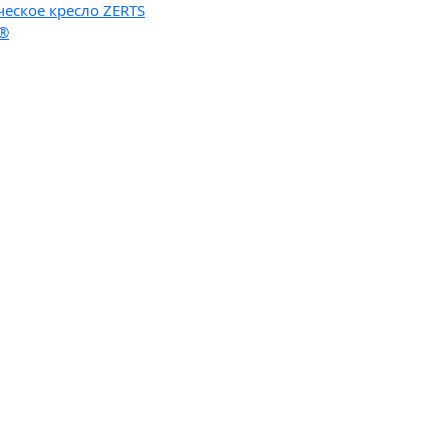
ческое кресло ZERTS
n®