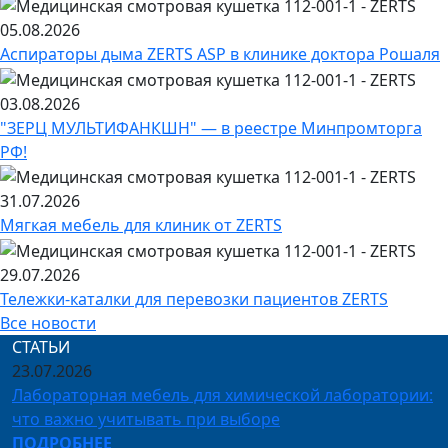
05.08.2026
Аспираторы дыма ZERTS ASP в клинике доктора Рошаля
03.08.2026
"ЗЕРЦ МУЛЬТИФАНКШН" — в реестре Минпромторга
РФ!
31.07.2026
Мягкая мебель для клиник от ZERTS
29.07.2026
Тележки-каталки для перевозки пациентов ZERTS
Все новости
СТАТЬИ
23.07.2026
Лабораторная мебель для химической лаборатории:
что важно учитывать при выборе
ПОДРОБНЕЕ