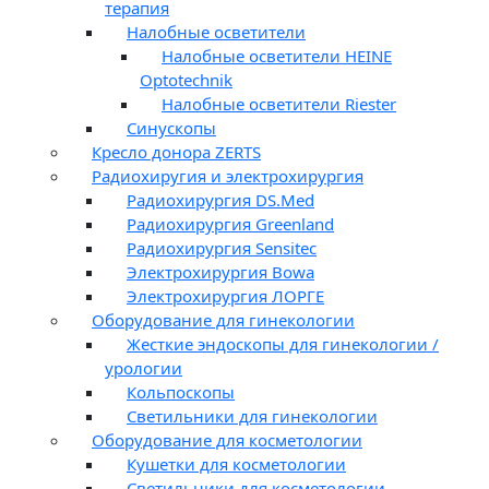
терапия
Налобные осветители
Налобные осветители HEINE
Optotechnik
Налобные осветители Riester
Синускопы
Кресло донора ZERTS
Радиохиругия и электрохирургия
Радиохирургия DS.Med
Радиохирургия Greenland
Радиохирургия Sensitec
Электрохирургия Bowa
Электрохирургия ЛОРГЕ
Оборудование для гинекологии
Жесткие эндоскопы для гинекологии /
урологии
Кольпоскопы
Светильники для гинекологии
Оборудование для косметологии
Кушетки для косметологии
Светильники для косметологии