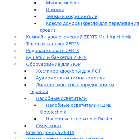
Мягкая мебель
Ширмы
Тележки медицинские
Кресло донора (кресло для переливания
крови)
Комбайн урологический ZERTS Multifunction®
Тележки-каталки ZERTS
Родовая кровать ZERTS
Кушетки и банкетки ZERTS
Оборудование для ЛОР
Жесткие эндоскопы для ЛОР
Аудиометры и тимпанометры
Диагностическое оборудование и
терапия
Налобные осветители
Налобные осветители HEINE
Optotechnik
Налобные осветители Riester
Синускопы
Кресло донора ZERTS
Радиохиругия и электрохирургия