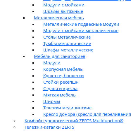
Модули с мойками
Шкафы вытяжные
Металлическая мебель
Металлические подвесные модули
Модули с мойками металлические
Столы металлические
Тумбы металлические
Шкафы металлические
Мебель для санаториев
Модули
Корпусная мебель
Кушетки, банкетки
Стойки ресепшн
Стулья и кресла
Мягкая мебель
Ширмы
Тележки медицинские
Кресло донора (кресло для переливания
Комбайн урологический ZERTS Multifunction®
Тележки-каталки ZERTS