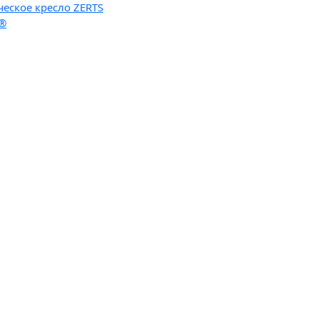
ческое кресло ZERTS
n®