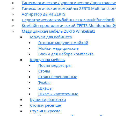
Гинекологическое / урологическое / проктологи
Гинекологические комбайны ZERTS Multifunctio
Аспиратор дыма ZERTS
Педиатрические комбайны ZERTS Multifunction®
Комбайн проктологический ZERTS Multifunction®
Медицинская мебель ZERTS Winkelsatz
Модули для кабинета
Готовые модули с мойкой
Мойки медицинские
Блоки для набора комплекта
Корпусная мебель
Посты медсестры
Столы
Столы пеленальные
Тумбы
Шкафы
Шкафы картотечные
Кушетки, банкетки
Стойки ресепшн
Стулья и кресла