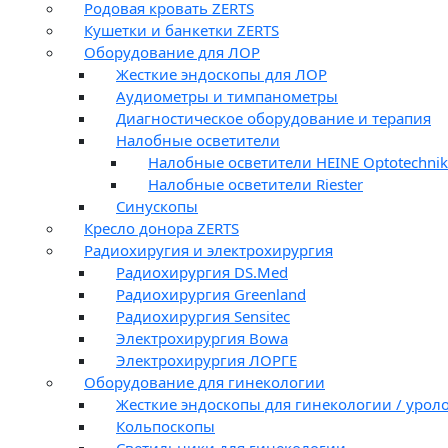
Родовая кровать ZERTS
Кушетки и банкетки ZERTS
Оборудование для ЛОР
Жесткие эндоскопы для ЛОР
Аудиометры и тимпанометры
Диагностическое оборудование и терапия
Налобные осветители
Налобные осветители HEINE Optotechnik
Налобные осветители Riester
Синускопы
Кресло донора ZERTS
Радиохиругия и электрохирургия
Радиохирургия DS.Med
Радиохирургия Greenland
Радиохирургия Sensitec
Электрохирургия Bowa
Электрохирургия ЛОРГЕ
Оборудование для гинекологии
Жесткие эндоскопы для гинекологии / урол
Кольпоскопы
Светильники для гинекологии