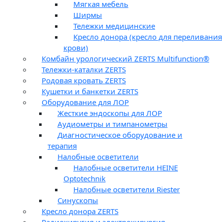
Мягкая мебель
Ширмы
Тележки медицинские
Кресло донора (кресло для переливания
крови)
Комбайн урологический ZERTS Multifunction®
Тележки-каталки ZERTS
Родовая кровать ZERTS
Кушетки и банкетки ZERTS
Оборудование для ЛОР
Жесткие эндоскопы для ЛОР
Аудиометры и тимпанометры
Диагностическое оборудование и
терапия
Налобные осветители
Налобные осветители HEINE
Optotechnik
Налобные осветители Riester
Синускопы
Кресло донора ZERTS
Радиохиругия и электрохирургия