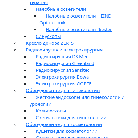
терапия
Налобные осветители
Налобные осветители HEINE
Optotechnik
Налобные осветители Riester
Синускопы
Кресло донора ZERTS
Радиохиругия и электрохирургия
Радиохирургия DS.Med
Радиохирургия Greenland
Радиохирургия Sensitec
Электрохирургия Bowa
Электрохирургия ЛОРГЕ
Оборудование для гинекологии
Жесткие эндоскопы для гинекологии /
урологии
Кольпоскопы
Светильники для гинекологии
Оборудование для косметологии
Кушетки для косметологии
Светильники для косметологии