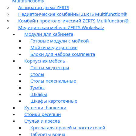
Multifunction®
Аспиратор дыма ZERTS
Педиатрические комбайны ZERTS Multifunction®
Комбайн проктологический ZERTS Multifunction®
Медицинская мебель ZERTS Winkelsatz
Модули для кабинета
Готовые модули с мойкой
Мойки медицинские
Блоки для набора комплекта
Корпусная мебель
Посты медсестры
Столы
Столы пеленальные
Тумбы
Шкафы
Шкафы картотечные
Кушетки, банкетки
Стойки ресепшн
Стулья и кресла
Кресла для врачей и посетителей
Табуреты врача