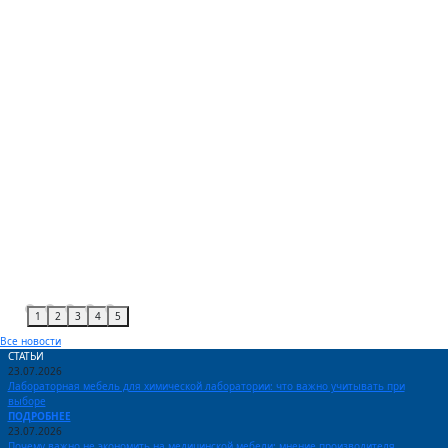
1
2
3
4
5
Все новости
СТАТЬИ
23.07.2026
Лабораторная мебель для химической лаборатории: что важно учитывать при
выборе
ПОДРОБНЕЕ
23.07.2026
Почему важно не экономить на медицинской мебели: мнение производителя