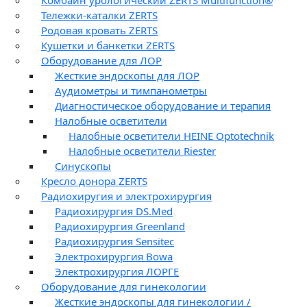
Комбайн урологический ZERTS Multifunction®
Тележки-каталки ZERTS
Родовая кровать ZERTS
Кушетки и банкетки ZERTS
Оборудование для ЛОР
Жесткие эндоскопы для ЛОР
Аудиометры и тимпанометры
Диагностическое оборудование и терапия
Налобные осветители
Налобные осветители HEINE Optotechnik
Налобные осветители Riester
Синускопы
Кресло донора ZERTS
Радиохиругия и электрохирургия
Радиохирургия DS.Med
Радиохирургия Greenland
Радиохирургия Sensitec
Электрохирургия Bowa
Электрохирургия ЛОРГЕ
Оборудование для гинекологии
Жесткие эндоскопы для гинекологии /