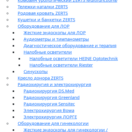
Комбайн урологический ZERTS Multifunction®
Тележки-каталки ZERTS
Родовая кровать ZERTS
Кушетки и банкетки ZERTS
Оборудование для ЛОР
Жесткие эндоскопы для ЛОР
Аудиометры и тимпанометры
Диагностическое оборудование и терапия
Налобные осветители
Налобные осветители HEINE Optotechnik
Налобные осветители Riester
Синускопы
Кресло донора ZERTS
Радиохиругия и электрохирургия
Радиохирургия DS.Med
Радиохирургия Greenland
Радиохирургия Sensitec
Электрохирургия Bowa
Электрохирургия ЛОРГЕ
Оборудование для гинекологии
Жесткие эндоскопы для гинекологии /