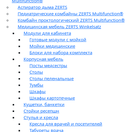
Multifunction®
Аспиратор дыма ZERTS
Педиатрические комбайны ZERTS Multifunction®
Комбайн проктологический ZERTS Multifunction®
Медицинская мебель ZERTS Winkelsatz
Модули для кабинета
Готовые модули с мойкой
Мойки медицинские
Блоки для набора комплекта
Корпусная мебель
Посты медсестры
Столы
Столы пеленальные
Тумбы
Шкафы
Шкафы картотечные
Кушетки, банкетки
Стойки ресепшн
Стулья и кресла
Кресла для врачей и посетителей
Табуреты врача