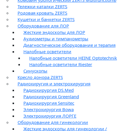
Комбайн урологический ZERTS Multifunction®
Тележки-каталки ZERTS
Родовая кровать ZERTS
Кушетки и банкетки ZERTS
Оборудование для ЛОР
Жесткие эндоскопы для ЛОР
Аудиометры и тимпанометры
Диагностическое оборудование и терапия
Налобные осветители
Налобные осветители HEINE Optotechnik
Налобные осветители Riester
Синускопы
Кресло донора ZERTS
Радиохиругия и электрохирургия
Радиохирургия DS.Med
Радиохирургия Greenland
Радиохирургия Sensitec
Электрохирургия Bowa
Электрохирургия ЛОРГЕ
Оборудование для гинекологии
Жесткие эндоскопы для гинекологии /