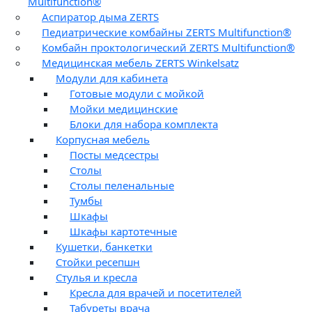
Multifunction®
Аспиратор дыма ZERTS
Педиатрические комбайны ZERTS Multifunction®
Комбайн проктологический ZERTS Multifunction®
Медицинская мебель ZERTS Winkelsatz
Модули для кабинета
Готовые модули с мойкой
Мойки медицинские
Блоки для набора комплекта
Корпусная мебель
Посты медсестры
Столы
Столы пеленальные
Тумбы
Шкафы
Шкафы картотечные
Кушетки, банкетки
Стойки ресепшн
Стулья и кресла
Кресла для врачей и посетителей
Табуреты врача