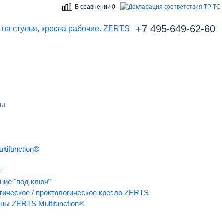
В сравнении 0
+7 495-649-62-60
ты
твия ТР ТС на стулья, кресла раб
tifunction®
ч
ние "под ключ”
огическое / проктологическое кресло ZERTS
ны ZERTS Multifunction®