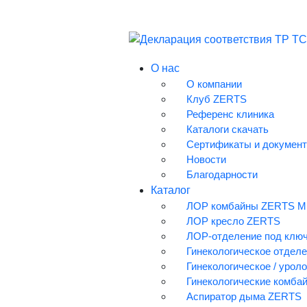
О нас
О компании
Клуб ZERTS
Референс клиника
Главная страница
Каталоги скачать
Информационный центр
Сертификаты и докумен
Сертификаты и документы
Новости
Декларация соответс
Благодарности
Каталог
ЛОР комбайны ZERTS Mul
Возврат к списку
ЛОР кресло ZERTS
ЛОР-отделение под клю
О нас
Гинекологическое отделе
Каталог
Гинекологическое / урол
Мероприятия
Гинекологические комбай
Информационный центр
Аспиратор дыма ZERTS
Галерея