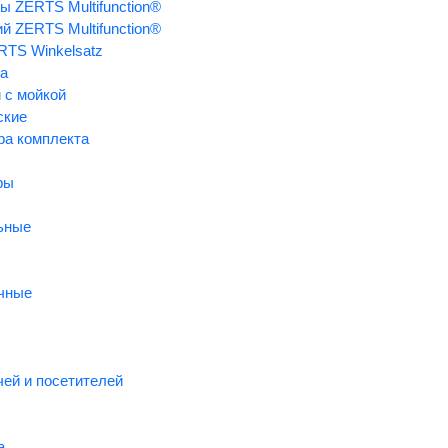
ы ZERTS Multifunction®
й ZERTS Multifunction®
TS Winkelsatz
а
 с мойкой
инга ZERTS
ские
ра комплекта
ры
ьные
ts.ru
чные
онный характер и ни при каких условиях и ни в какой своей части не может рассматрива
висных услуг могут отличаться представленных на сайте.
чей и посетителей
а