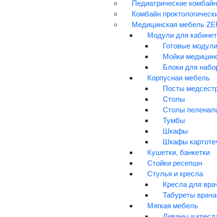
Педиатрические комбайн
Отзывы
Комбайн проктологически
Контакты
Медицинская мебель ZER
Модули для кабинет
Наши проекты
Готовые модули
Агентство медицинского консалт
Мойки медицин
ZERTS-ШКОЛА
Блоки для набо
КЛУБ ZERTS
Корпусная мебель
Мысли маркетолога
Посты медсест
Assister club
Столы
Столы пеленал
Тумбы
8-800-500-43-94
8-495-649-62-60
zerts@zer
Шкафы
Шкафы картоте
Кушетки, банкетки
Стойки ресепшн
Контент сайта zetrs.ru носит осключительно информаци
стоимость поставляемой продукции, а также перечень сер
Стулья и кресла
Кресла для вра
© 2007-2024, ООО "ЗЕРЦ". Все права защищены.
Табуреты врача
Мягкая мебель
Диваны и кресл