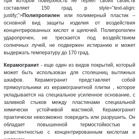
при которой поверхность не теряет своих свойств
составляет 150 град. p style="text-align:
justify;">
Полипропилен
или полимерный пластик –
основной вид защиты изделия от воздействия
концентрированных кислот и щелочей. Полипропилен
ударопрочен, не трескается под воздействием
солнечных лучей, не подвержен истиранию и может
выдержать температуру до 170 град.
Керамогранит
- еще один из видов покрытий, который
может быть использован для столешниц вытяжных
шкафов. Керамогранит представляет собой
прямоугольники из керамогранитной плитки , которое
укладывается на специальное усиленное основание, с
заливкой стыков между пластинами специальной
химически устойчивой мастикой. Керамогранит
практически невозможно повредить или разрушить. Он
обладает повышенной термостойкостью и
резистентностью с концентрированным кислотам и