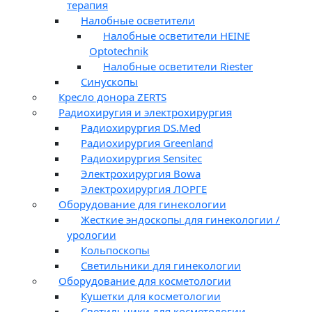
терапия
Налобные осветители
Налобные осветители HEINE
Optotechnik
Налобные осветители Riester
Синускопы
Кресло донора ZERTS
Радиохиругия и электрохирургия
Радиохирургия DS.Med
Радиохирургия Greenland
Радиохирургия Sensitec
Электрохирургия Bowa
Электрохирургия ЛОРГЕ
Оборудование для гинекологии
Жесткие эндоскопы для гинекологии /
урологии
Кольпоскопы
Светильники для гинекологии
Оборудование для косметологии
Кушетки для косметологии
Светильники для косметологии